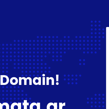
 Domain!
mata.gr