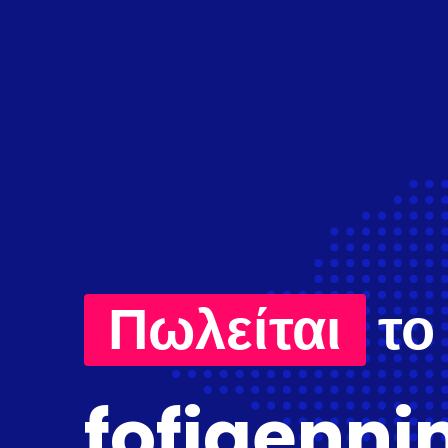
Πωλείται
το
fofigenni